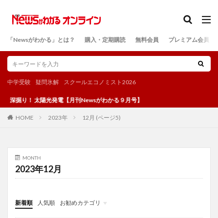
カテゴリー
「Newsがわかる」とは？
購入・定期購読
無料会員
プレミアム会員
検索
中学受験
疑問氷解
スクールエコノミスト2026
深掘り！ 太陽光発電【月刊Newsがわかる９月号】
2023年
12月 (ページ5)
HOME
MONTH
2023年12月
新着順
人気順
お勧めカテゴリ
投稿
学び
マンガ
電子書籍