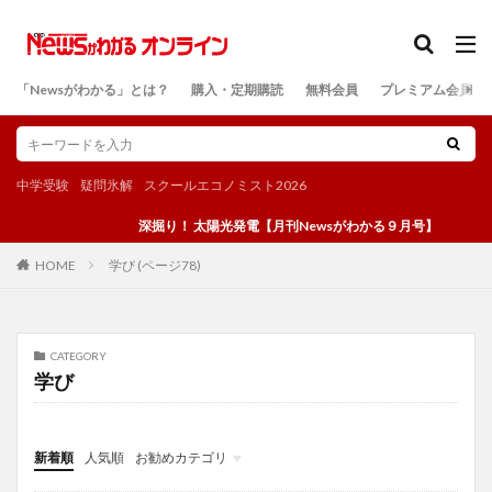
カテゴリー
「Newsがわかる」とは？
購入・定期購読
無料会員
プレミアム会員
検索
中学受験
疑問氷解
スクールエコノミスト2026
深掘り！ 太陽光発電【月刊Newsがわかる９月号】
学び (ページ78)
HOME
CATEGORY
学び
新着順
人気順
お勧めカテゴリ
投稿
学び
マンガ
電子書籍