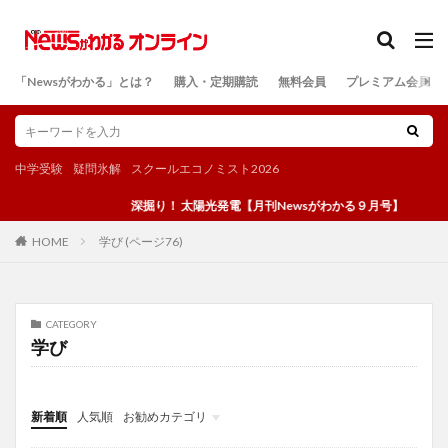
カテゴリー
「Newsがわかる」とは？
購入・定期購読
無料会員
プレミアム会員
検索
中学受験
疑問氷解
スクールエコノミスト2026
深掘り！ 太陽光発電【月刊Newsがわかる９月号】
学び (ページ76)
HOME
CATEGORY
学び
新着順
人気順
お勧めカテゴリ
投稿
学び
マンガ
電子書籍