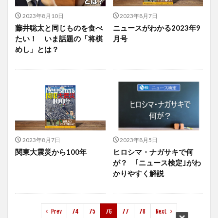
2023年8月10日
2023年8月7日
藤井聡太と同じものを食べ
ニュースがわかる2023年9
たい！ いま話題の「将棋
月号
めし」とは？
2023年8月7日
2023年8月5日
関東大震災から100年
ヒロシマ・ナガサキで何
が？ ｢ニュース検定｣がわ
かりやすく解説
Prev
74
75
76
77
78
Next