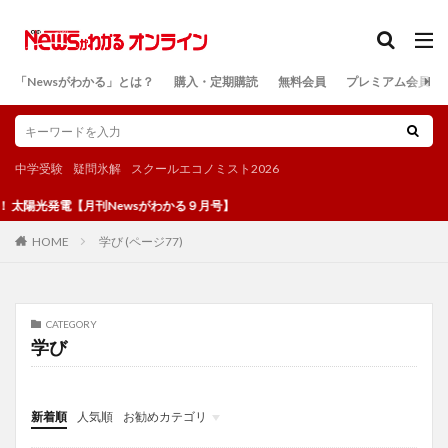
カテゴリー
「Newsがわかる」とは？
購入・定期購読
無料会員
プレミアム会員
検索
中学受験
疑問氷解
スクールエコノミスト2026
太陽光発電【月刊Newsがわかる９月号】
学び (ページ77)
HOME
CATEGORY
学び
新着順
人気順
お勧めカテゴリ
投稿
学び
マンガ
電子書籍