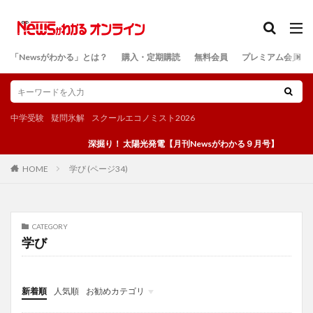
カテゴリー
「Newsがわかる」とは？
購入・定期購読
無料会員
プレミアム会員
検索
中学受験
疑問氷解
スクールエコノミスト2026
深掘り！ 太陽光発電【月刊Newsがわかる９月号】
学び (ページ34)
HOME
CATEGORY
学び
新着順
人気順
お勧めカテゴリ
投稿
学び
マンガ
電子書籍