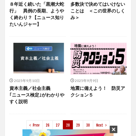
８年近く続いた「黒潮大蛇
多数決で決めてはいけない
行」 異例の長期、ようや
ことは ＜この世界のしく
く終わり？【ニュース知り
み＞
たいんジャー】
2025年9月10日
2025年9月9日
資本主義／社会主義
地震に備えよう！ 防災ア
｢ニュース検定｣がわかりや
クション５
すく説明
Prev
26
27
28
29
30
Next