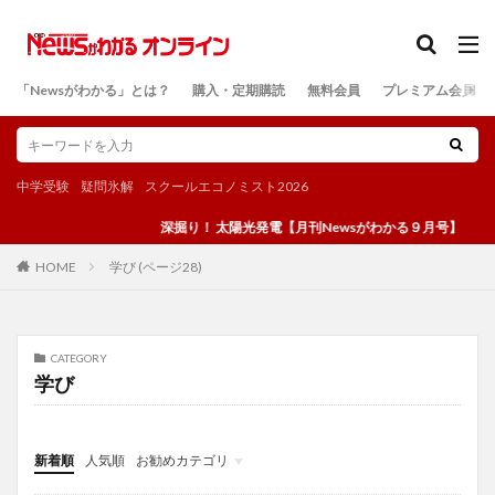
カテゴリー
「Newsがわかる」とは？
購入・定期購読
無料会員
プレミアム会員
検索
中学受験
疑問氷解
スクールエコノミスト2026
深掘り！ 太陽光発電【月刊Newsがわかる９月号】
学び (ページ28)
HOME
CATEGORY
学び
新着順
人気順
お勧めカテゴリ
投稿
学び
マンガ
電子書籍