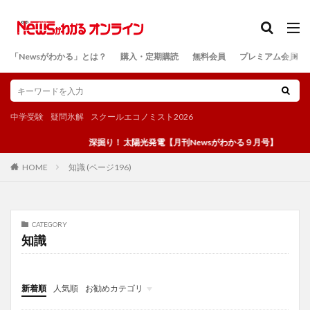
カテゴリー
「Newsがわかる」とは？
購入・定期購読
無料会員
プレミアム会員
検索
中学受験
疑問氷解
スクールエコノミスト2026
深掘り！ 太陽光発電【月刊Newsがわかる９月号】
知識 (ページ196)
HOME
CATEGORY
知識
新着順
人気順
お勧めカテゴリ
投稿
学び
マンガ
電子書籍