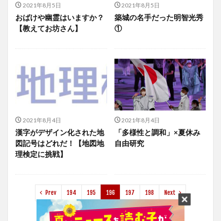
2021年8月5日
2021年8月5日
おばけや幽霊はいますか？
築城の名手だった明智光秀
【教えてお坊さん】
①
2021年8月4日
2021年8月4日
漢字がデザイン化された地
「多様性と調和」×夏休み
図記号はどれだ！【地図地
自由研究
理検定に挑戦】
Prev
194
195
196
197
198
Next