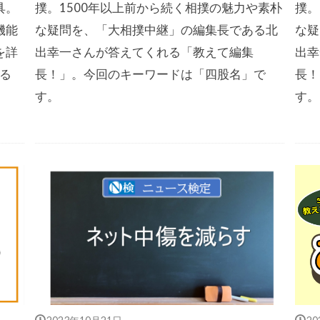
具。
撲。1500年以上前から続く相撲の魅力や素朴
撲。
機能
な疑問を、「大相撲中継」の編集長である北
な疑
を詳
出幸一さんが答えてくれる「教えて編集
出幸
かる
長！」。今回のキーワードは「四股名」で
長！
す。
す。
2023年10月21日
2