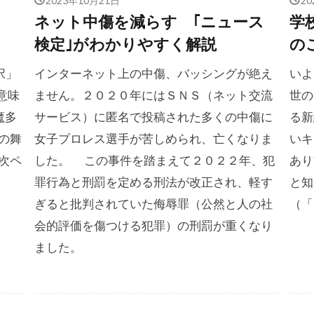
ネット中傷を減らす ｢ニュース
学
検定｣がわかりやすく解説
の
択」
インターネット上の中傷、バッシングが絶え
いよ
意味
ません。２０２０年にはＳＮＳ（ネット交流
世の
魔多
サービス）に匿名で投稿された多くの中傷に
る新
の舞
女子プロレス選手が苦しめられ、亡くなりま
いキ
次ペ
した。 この事件を踏まえて２０２２年、犯
あり
罪行為と刑罰を定める刑法が改正され、軽す
と知
ぎると批判されていた侮辱罪（公然と人の社
（「
会的評価を傷つける犯罪）の刑罰が重くなり
ました。