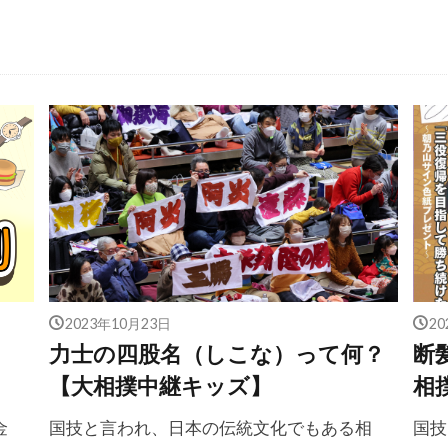
2023年10月23日
2
力士の四股名（しこな）って何？
断
【大相撲中継キッズ】
相
金
国技と言われ、日本の伝統文化でもある相
国技