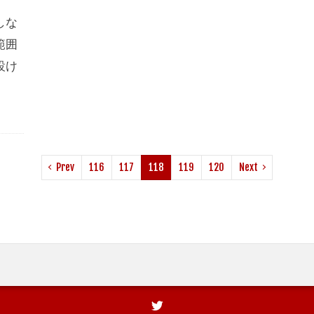
しな
範囲
設け
Prev
116
117
118
119
120
Next