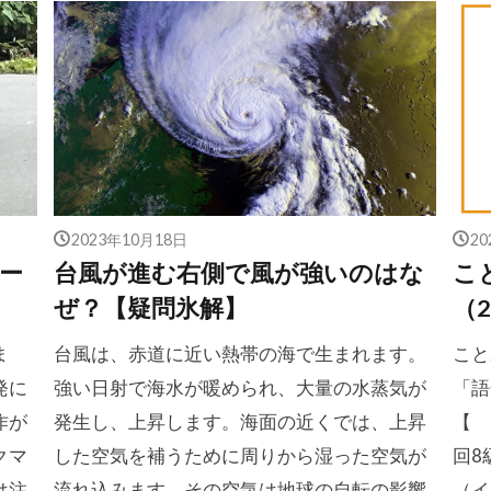
2023年10月18日
2
ー
台風が進む右側で風が強いのはな
こ
ぜ？【疑問氷解】
（2
ま
台風は、赤道に近い熱帯の海で生まれます。
こと
発に
強い日射で海水が暖められ、大量の水蒸気が
「語
作が
発生し、上昇します。海面の近くでは、上昇
【
クマ
した空気を補うために周りから湿った空気が
回8
は注
流れ込みます。その空気は地球の自転の影響
（イ