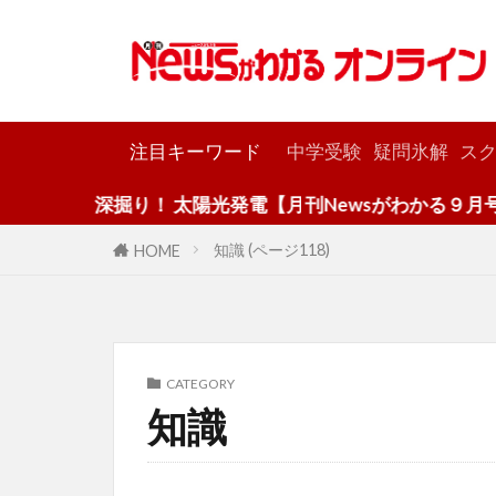
カテゴリー
注目キーワード
中学受験
疑問氷解
スク
深掘り！ 太陽光発電【月刊Newsがわかる９月号】
知識 (ページ118)
HOME
CATEGORY
知識