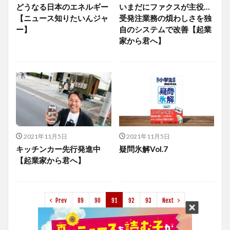
どうなる日本のエネルギー
いまだにファクスが主役…
【ニュース知りたいんジャ
受発注業務の煩わしさを独
ー】
自のシステムで改善【起業
家から君へ】
2021年11月5日
2021年11月5日
キッチンカー先行発進中
疑問氷解Vol.7
【起業家から君へ】
Prev
89
90
91
92
93
Next