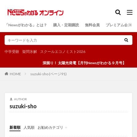
カテゴリー
「Newsがわかる」とは？
購入・定期購読
無料会員
プレミアム会員
検索
中学受験
疑問氷解
スクールエコノミスト2026
深掘り！ 太陽光発電【月刊Newsがわかる９月号】
suzuki-sho (ページ91)
HOME
AUTHOR
suzuki-sho
新着順
人気順
お勧めカテゴリ
投稿
学び
マンガ
電子書籍