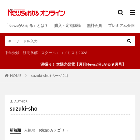
カテゴリー
「Newsがわかる」とは？
購入・定期購読
無料会員
プレミアム会員
検索
中学受験
疑問氷解
スクールエコノミスト2026
深掘り！ 太陽光発電【月刊Newsがわかる９月号】
suzuki-sho (ページ21)
HOME
AUTHOR
suzuki-sho
新着順
人気順
お勧めカテゴリ
投稿
学び
マンガ
電子書籍