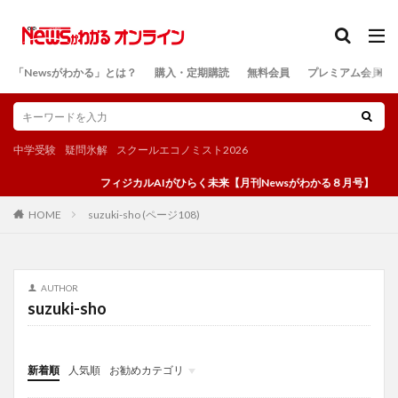
カテゴリー
「Newsがわかる」とは？
購入・定期購読
無料会員
プレミアム会員
検索
中学受験
疑問氷解
スクールエコノミスト2026
フィジカルAIがひらく未来【月刊Newsがわかる８月号】
suzuki-sho (ページ108)
HOME
AUTHOR
suzuki-sho
新着順
人気順
お勧めカテゴリ
投稿
学び
マンガ
電子書籍