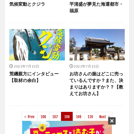
気候変動とクジラ
平清盛が夢見た海運都市・
福原
2021年7月15日
2021年7月15日
荒磯親方にインタビュー
お坊さんの服はどこに売っ
【取材の余白】
ているんですか？また、決
まりはありますか？？【教
えてお坊さん】
Prev
106
107
108
109
110
Next