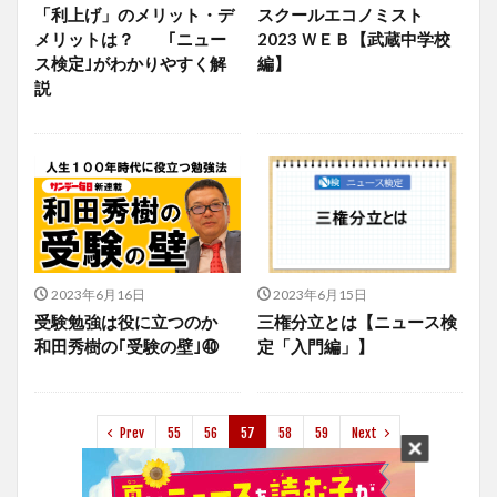
「利上げ」のメリット・デ
スクールエコノミスト
メリットは？ ｢ニュー
2023 ＷＥＢ【武蔵中学校
ス検定｣がわかりやすく解
編】
説
2023年6月16日
2023年6月15日
受験勉強は役に立つのか
三権分立とは【ニュース検
和田秀樹の｢受験の壁｣㊵
定「入門編」】
Prev
55
56
57
58
59
Next