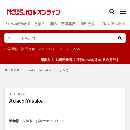
カテゴリー
「Newsがわかる」とは？
購入・定期購読
無料会員
プレミアム会員
検索
中学受験
疑問氷解
スクールエコノミスト2026
深掘り！ 太陽光発電【月刊Newsがわかる９月号】
AdachiYusuke (ページ57)
HOME
AUTHOR
AdachiYusuke
新着順
人気順
お勧めカテゴリ
投稿
学び
マンガ
電子書籍