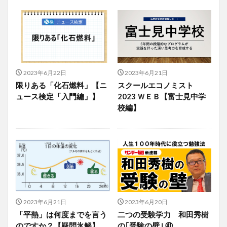
2023年6月22日
2023年6月21日
限りある「化石燃料」【ニ
スクールエコノミスト
ュース検定「入門編」】
2023 ＷＥＢ【富士見中学
校編】
2023年6月21日
2023年6月20日
「平熱」は何度までを言う
二つの受験学力 和田秀樹
のですか？【疑問氷解】
の｢受験の壁｣ ㊶