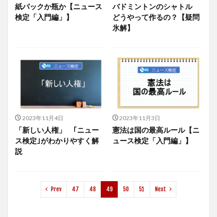
紙パックか瓶か【ニュース
バドミントンのシャトル
検定「入門編」】
どうやって作るの？【疑問
氷解】
2023年11月4日
2023年11月3日
「新しい人権」 ｢ニュー
憲法は国の最高ルール【ニ
ス検定｣がわかりやすく解
ュース検定「入門編」】
説
Prev
47
48
49
50
51
Next