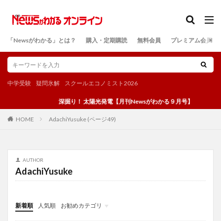
カテゴリー
「Newsがわかる」とは？
購入・定期購読
無料会員
プレミアム会員
検索
中学受験
疑問氷解
スクールエコノミスト2026
深掘り！ 太陽光発電【月刊Newsがわかる９月号】
AdachiYusuke (ページ49)
HOME
AUTHOR
AdachiYusuke
新着順
人気順
お勧めカテゴリ
投稿
学び
マンガ
電子書籍