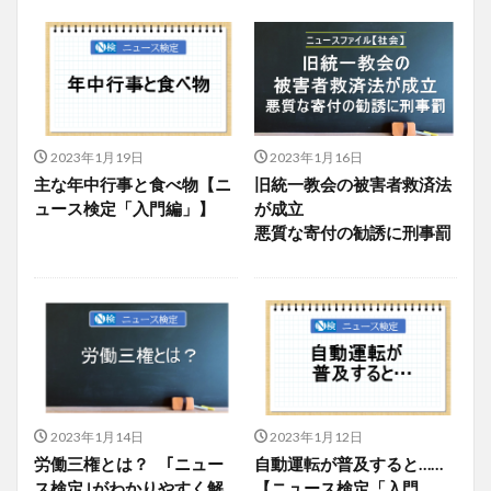
2023年1月19日
2023年1月16日
主な年中行事と食べ物【ニ
旧統一教会の被害者救済法
ュース検定「入門編」】
が成立
悪質な寄付の勧誘に刑事罰
2023年1月14日
2023年1月12日
労働三権とは？ ｢ニュー
自動運転が普及すると……
ス検定｣がわかりやすく解
【ニュース検定「入門