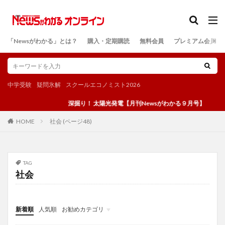
カテゴリー
「Newsがわかる」とは？
購入・定期購読
無料会員
プレミアム会員
検索
中学受験
疑問氷解
スクールエコノミスト2026
深掘り！ 太陽光発電【月刊Newsがわかる９月号】
社会 (ページ48)
HOME
TAG
社会
新着順
人気順
お勧めカテゴリ
投稿
学び
マンガ
電子書籍