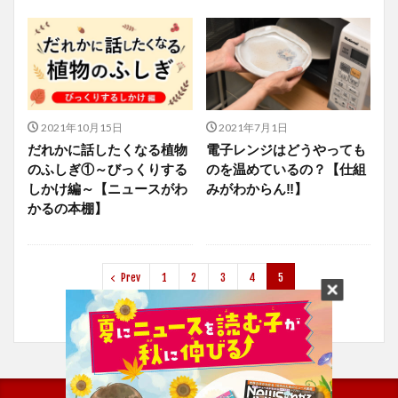
2021年10月15日
2021年7月1日
だれかに話したくなる植物
電子レンジはどうやっても
のふしぎ①～びっくりする
のを温めているの？【仕組
しかけ編～【ニュースがわ
みがわからん‼】
かるの本棚】
Prev
1
2
3
4
5