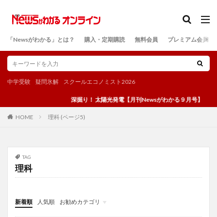
カテゴリー
「Newsがわかる」とは？
購入・定期購読
無料会員
プレミアム会員
検索
中学受験
疑問氷解
スクールエコノミスト2026
深掘り！ 太陽光発電【月刊Newsがわかる９月号】
理科 (ページ5)
HOME
TAG
理科
新着順
人気順
お勧めカテゴリ
投稿
学び
マンガ
電子書籍