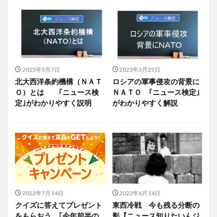
2025年5月7日
2023年3月25日
北大西洋条約機構（ＮＡＴ
ロシアの軍事侵攻の背景に
Ｏ）とは ｢ニュース検
ＮＡＴＯ ｢ニュース検定｣
定｣がわかりやすく説明
がわかりやすく解説
2022年7月14日
2022年6月14日
クイズに答えてプレゼント
東西冷戦 今も残る分断の
をもらおう ｢今年前半の
影【ニュース知りたいんジ