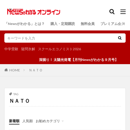
カテゴリー
「Newsがわかる」とは？
購入・定期購読
無料会員
プレミアム会員
検索
中学受験
疑問氷解
スクールエコノミスト2026
深掘り！ 太陽光発電【月刊Newsがわかる９月号】
ＮＡＴＯ
HOME
TAG
ＮＡＴＯ
新着順
人気順
お勧めカテゴリ
投稿
学び
マンガ
電子書籍