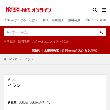
カテゴリー
「Newsがわかる」とは？
購入・定期購読
無料会員
プレミアム会員
検索
中学受験
疑問氷解
スクールエコノミスト2026
深掘り！ 太陽光発電【月刊Newsがわかる９月号】
イラン
HOME
TAG
イラン
新着順
人気順
お勧めカテゴリ
投稿
学び
マンガ
電子書籍