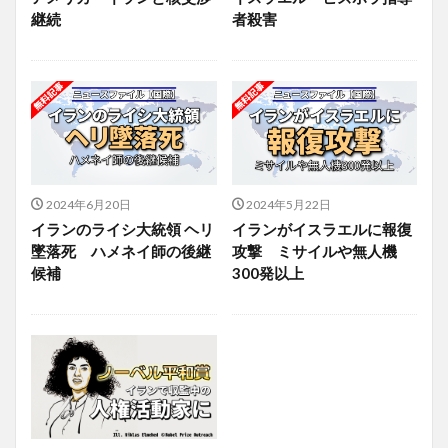
継続
者殺害
2024年6月20日
2024年5月22日
イランのライシ大統領 ヘリ
イランがイスラエルに報復
墜落死 ハメネイ師の後継
攻撃 ミサイルや無人機
候補
300発以上