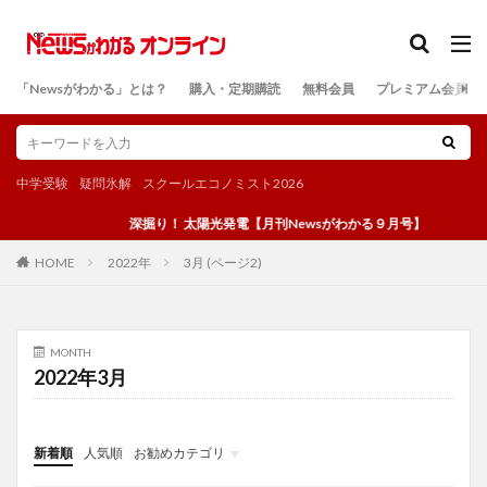
カテゴリー
「Newsがわかる」とは？
購入・定期購読
無料会員
プレミアム会員
検索
中学受験
疑問氷解
スクールエコノミスト2026
深掘り！ 太陽光発電【月刊Newsがわかる９月号】
2022年
3月 (ページ2)
HOME
MONTH
2022年3月
新着順
人気順
お勧めカテゴリ
投稿
学び
マンガ
電子書籍