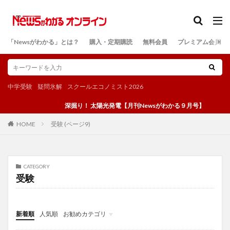
カテゴリー
「Newsがわかる」とは？
購入・定期購読
無料会員
プレミアム会員
検索
中学受験
疑問氷解
スクールエコノミスト2026
深掘り！ 太陽光発電【月刊Newsがわかる９月号】
受験 (ページ9)
HOME
CATEGORY
受験
新着順
人気順
お勧めカテゴリ
投稿
学び
マンガ
電子書籍