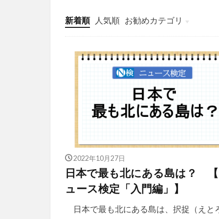
新着順
人気順
お勧めカテゴリ
投稿
学び
マンガ
電子書籍
2022年10月27日
日本で最も北にある島は？ 【
ュース検定「入門編」】
日本で最も北にある島は、択捉（えと