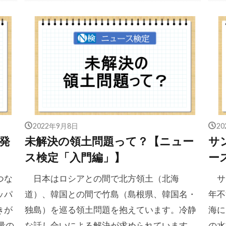
2022年9月8日
2
発
未解決の領土問題って？【ニュー
サ
ス検定「入門編」】
ー
つな
日本はロシアとの間で北方領土（北海
サ
ッパ
道）、韓国との間で竹島（島根県、韓国名・
年不
きが
独島）を巡る領土問題を抱えています。冷静
海に
量の
な話し合いによる解決が求められています。
の