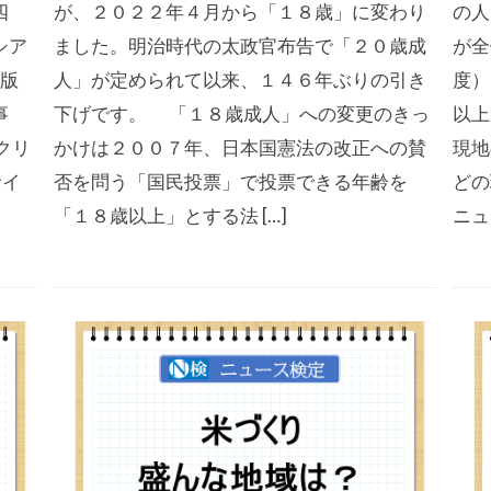
四
が、２０２２年４月から「１８歳」に変わり
の人
シア
ました。明治時代の太政官布告で「２０歳成
が全
度版
人」が定められて以来、１４６年ぶりの引き
度）
事
下げです。 「１８歳成人」への変更のきっ
以上
クリ
かけは２００７年、日本国憲法の改正への賛
現地
サイ
否を問う「国民投票」で投票できる年齢を
どの
「１８歳以上」とする法 […]
ニュ