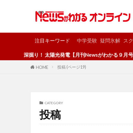
カテゴリー
注目キーワード
中学受験
疑問氷解
スク
深掘り！ 太陽光発電【月刊Newsがわかる９月号】
投稿 (ページ19)
HOME
CATEGORY
投稿