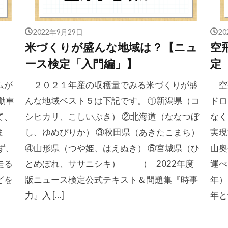
2022年9月29日
2
米づくりが盛んな地域は？【ニュ
空
ース検定「入門編」】
定
ムが
２０２１年産の収穫量でみる米づくりが盛
空
動車
んな地域ベスト５は下記です。 ①新潟県（コ
ドロ
て、
シヒカリ、こしいぶき） ②北海道（ななつぼ
な
ま
し、ゆめぴりか） ③秋田県（あきたこまち）
実現
ず、
④山形県（つや姫、はえぬき） ⑤宮城県（ひ
山奥
走る
とめぼれ、ササニシキ） （「2022年度
運べ
どを
版ニュース検定公式テキスト＆問題集『時事
年）
力』入 […]
年と