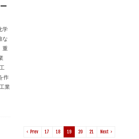
ー
化学
維な
、重
業
工
を作
工業
Prev
17
18
19
20
21
Next