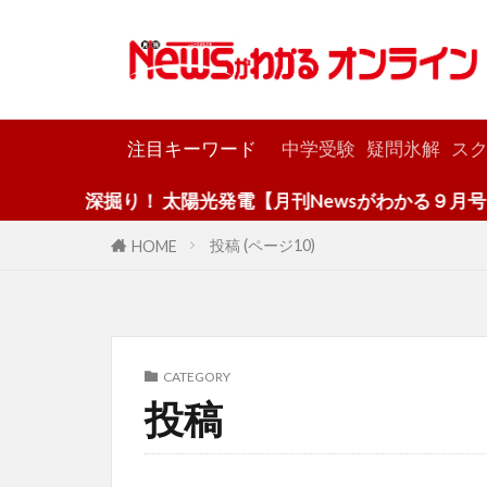
カテゴリー
注目キーワード
中学受験
疑問氷解
スク
深掘り！ 太陽光発電【月刊Newsがわかる９月号】
投稿 (ページ10)
HOME
CATEGORY
投稿