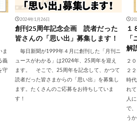
2024年1月26日
2
創刊25周年記念企画 読者だった
１
皆さんの「思い出」募集します！
「
解
いま
毎日新聞が1999年４月に創刊した「月刊ニ
る義
ュースがわかる」は2024年、25周年を迎え
２０
を守
ます。 そこで、25周年を記念して、かつて
２２
読者だった皆さまからの「思い出」を募集し
時代
ます。たくさんのご応募をお待ちしていま
れて
す！
人に
で、
うか