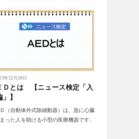
023年12月28日
ＥＤとは 【ニュース検定「入
編」】
Ｄ（自動体外式除細動器）は、急に心臓
まった人を助ける小型の医療機器です。