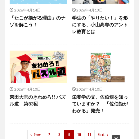
2026年4月14日
2026年4月13日
「たこが揚がる理由」のナ
学生の「やりたい！」を形
ゾを解こう！
にする、小山高専のアント
レ教育とは
2026年4月10日
2026年4月10日
東田大志のきわめろ!! パズ
栄養学の父、佐伯矩を知っ
ル道 第83回
ていますか？ 「佐伯矩が
わかる」発売！
Prev
7
8
9
10
11
Next