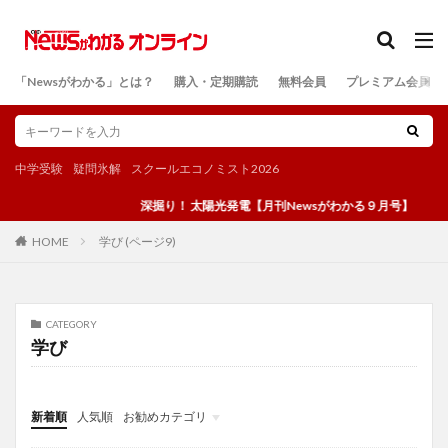
カテゴリー
「Newsがわかる」とは？
購入・定期購読
無料会員
プレミアム会員
検索
中学受験
疑問氷解
スクールエコノミスト2026
深掘り！ 太陽光発電【月刊Newsがわかる９月号】
学び (ページ9)
HOME
CATEGORY
学び
新着順
人気順
お勧めカテゴリ
投稿
学び
マンガ
電子書籍