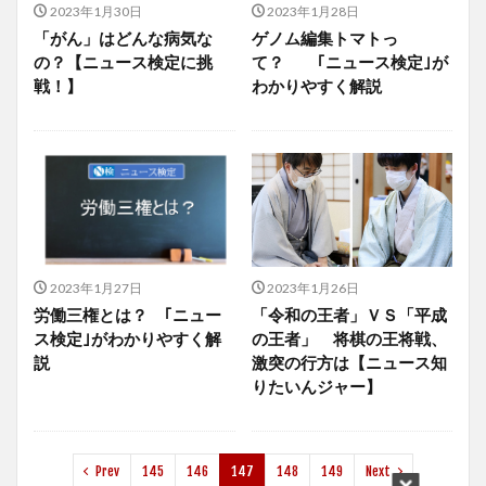
2023年1月30日
2023年1月28日
「がん」はどんな病気な
ゲノム編集トマトっ
の？【ニュース検定に挑
て？ ｢ニュース検定｣が
戦！】
わかりやすく解説
2023年1月27日
2023年1月26日
労働三権とは？ ｢ニュー
「令和の王者」ＶＳ「平成
ス検定｣がわかりやすく解
の王者」 将棋の王将戦、
説
激突の行方は【ニュース知
りたいんジャー】
Prev
145
146
147
148
149
Next