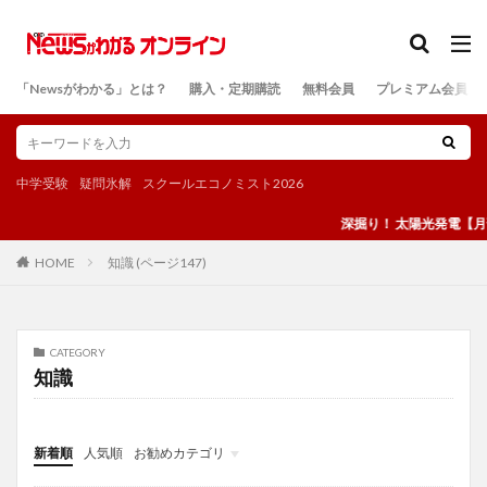
カテゴリー
「Newsがわかる」とは？
購入・定期購読
無料会員
プレミアム会員
検索
中学受験
疑問氷解
スクールエコノミスト2026
深掘り！ 太陽光発電【月刊N
知識 (ページ147)
HOME
CATEGORY
知識
新着順
人気順
お勧めカテゴリ
投稿
学び
マンガ
電子書籍