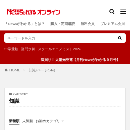
カテゴリー
「Newsがわかる」とは？
購入・定期購読
無料会員
プレミアム会員
検索
中学受験
疑問氷解
スクールエコノミスト2026
深掘り！ 太陽光発電【月刊Newsがわかる９月号】
知識 (ページ146)
HOME
CATEGORY
知識
新着順
人気順
お勧めカテゴリ
投稿
学び
マンガ
電子書籍