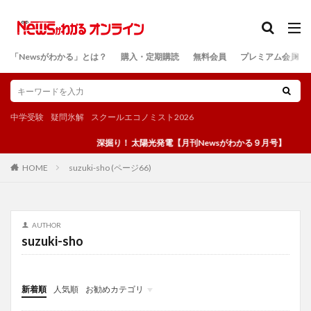
カテゴリー
「Newsがわかる」とは？
購入・定期購読
無料会員
プレミアム会員
検索
中学受験
疑問氷解
スクールエコノミスト2026
深掘り！ 太陽光発電【月刊Newsがわかる９月号】
suzuki-sho (ページ66)
HOME
AUTHOR
suzuki-sho
新着順
人気順
お勧めカテゴリ
投稿
学び
マンガ
電子書籍