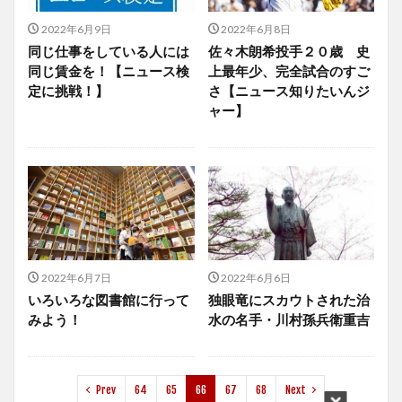
2022年6月9日
2022年6月8日
同じ仕事をしている人には
佐々木朗希投手２０歳 史
同じ賃金を！【ニュース検
上最年少、完全試合のすご
定に挑戦！】
さ【ニュース知りたいんジ
ャー】
2022年6月7日
2022年6月6日
いろいろな図書館に行って
独眼竜にスカウトされた治
みよう！
水の名手・川村孫兵衛重吉
Prev
64
65
66
67
68
Next