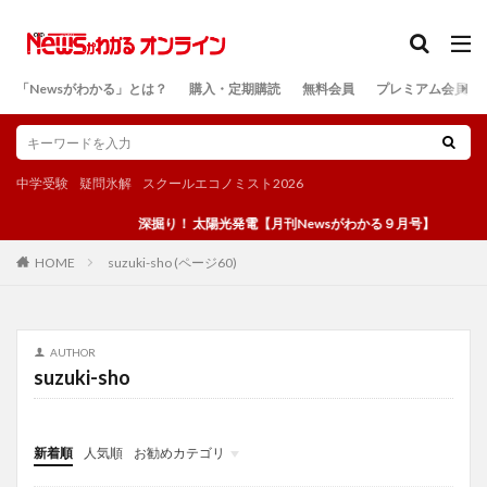
カテゴリー
「Newsがわかる」とは？
購入・定期購読
無料会員
プレミアム会員
検索
中学受験
疑問氷解
スクールエコノミスト2026
深掘り！ 太陽光発電【月刊Newsがわかる９月号】
suzuki-sho (ページ60)
HOME
AUTHOR
suzuki-sho
新着順
人気順
お勧めカテゴリ
投稿
学び
マンガ
電子書籍