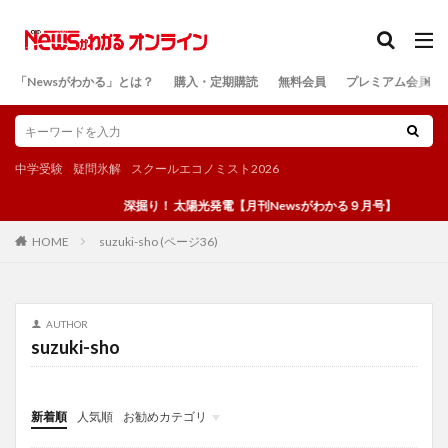
カテゴリー
「Newsがわかる」とは？
購入・定期購読
無料会員
プレミアム会員
検索
中学受験
疑問氷解
スクールエコノミスト2026
深掘り！ 太陽光発電【月刊Newsがわかる９月号】
suzuki-sho (ページ36)
HOME
AUTHOR
suzuki-sho
新着順
人気順
お勧めカテゴリ
投稿
学び
マンガ
電子書籍