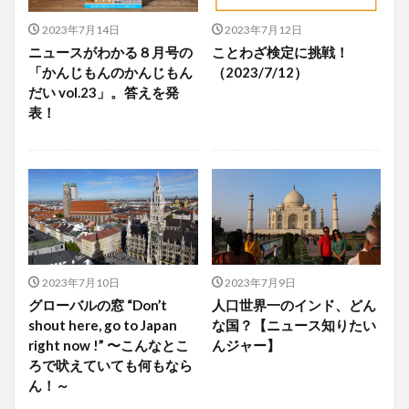
2023年7月14日
2023年7月12日
ニュースがわかる８月号の
ことわざ検定に挑戦！
「かんじもんのかんじもん
（2023/7/12）
だい vol.23」。答えを発
表！
2023年7月10日
2023年7月9日
グローバルの窓 “Don’t
人口世界一のインド、どん
shout here, go to Japan
な国？【ニュース知りたい
right now !” 〜こんなとこ
んジャー】
ろで吠えていても何もなら
ん！～