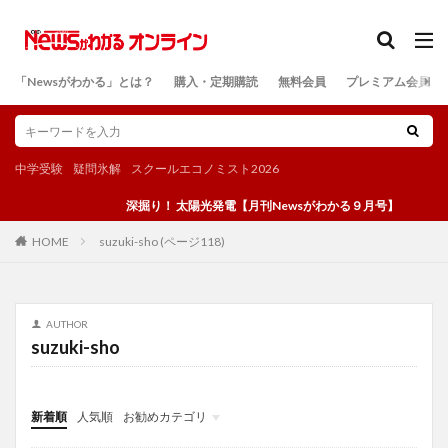
カテゴリー
「Newsがわかる」とは？
購入・定期購読
無料会員
プレミアム会員
検索
中学受験
疑問氷解
スクールエコノミスト2026
深掘り！ 太陽光発電【月刊Newsがわかる９月号】
suzuki-sho (ページ118)
HOME
AUTHOR
suzuki-sho
新着順
人気順
お勧めカテゴリ
投稿
学び
マンガ
電子書籍