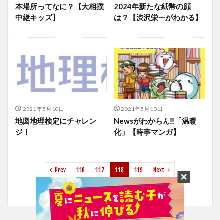
本場所ってなに？【大相撲
2024年新たな紙幣の顔
中継キッズ】
は？【渋沢栄一がわかる】
2021年5月10日
2021年5月10日
地図地理検定にチャレン
Newsがわからん‼「温暖
ジ！
化」【時事マンガ】
Prev
116
117
118
119
Next