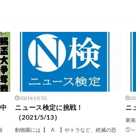
2021年5月7日
2
中
ニュース検定に挑戦！
ニュ
（2021/5/13）
東南
①～
相
動物園には【 A 】やトラなど、絶滅の恐