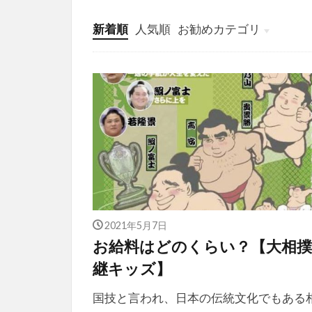
新着順
人気順
お勧めカテゴリ
投稿
学び
マンガ
電子書籍
2021年5月7日
お給料はどのくらい？【大相撲
継キッズ】
国技と言われ、日本の伝統文化でもある