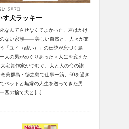
021年5月7日
いす犬ラッキー
死なんてさせなくてよかった。君はかけ
のない家族―― 美しい自然と、人々が支
う「ユイ（結い）」の伝統が息づく島
一人の男がめぐりあった＜人生を変えた
 大宅賞作家がつむぐ、犬と人の命の讃
 奄美群島・徳之島で仕事一筋、50を過ぎ
でペットと無縁の人生を送ってきた男
一匹の捨て犬と […]