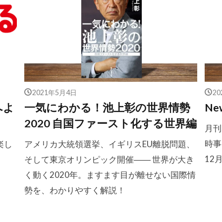
2021年5月4日
2
へよ
一気にわかる！池上彰の世界情勢
Ne
2020 自国ファースト化する世界編
月刊
時事
楽し
アメリカ大統領選挙、イギリスEU離脱問題、
12
そして東京オリンピック開催―― 世界が大き
く動く2020年。ますます目が離せない国際情
勢を、わかりやすく解説！