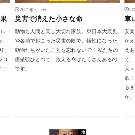
2021年5月7日
2
結果
災害で消えた小さな命
車
たル
動物も人間と同じ大切な家族。東日本大震災
安楽
ッ
や各地で起こった災害の陰で、犠性になった
がえ
り、
動物たちがいたことを忘れないで！ 私たちの
えあ
 ユ
価値観ひとつで、救える命はたくさんあるの
で、
イ！
です。
犬＞
歌！
るま
が、