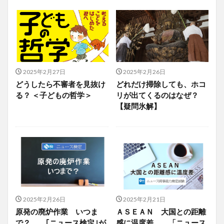
2025年2月27日
2025年2月26日
どうしたら不審者を見抜け
どれだけ掃除しても、ホコ
る？ ＜子どもの哲学＞
リが出てくるのはなぜ？
【疑問氷解】
2025年2月26日
2025年2月21日
原発の廃炉作業 いつま
ＡＳＥＡＮ 大国との距離
で？ ｢ニュース検定｣が
感に温度差 「ニュース