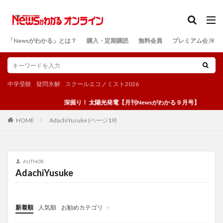
カテゴリー
「Newsがわかる」とは？
購入・定期購読
無料会員
プレミアム会員
検索
中学受験
疑問氷解
スクールエコノミスト2026
深掘り！ 太陽光発電【月刊Newsがわかる９月号】
AdachiYusuke (ページ19)
HOME
AUTHOR
AdachiYusuke
新着順
人気順
お勧めカテゴリ
投稿
学び
マンガ
電子書籍