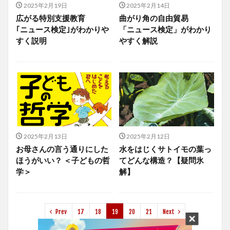
2025年2月19日
2025年2月14日
広がる特別支援教育
曲がり角の自由貿易
｢ニュース検定｣がわかりや
「ニュース検定」がわかり
すく説明
やすく解説
2025年2月13日
2025年2月12日
お母さんの言う通りにした
水をはじくサトイモの葉っ
ほうがいい？ ＜子どもの哲
てどんな構造？【疑問氷
学＞
解】
Prev
17
18
19
20
21
Next