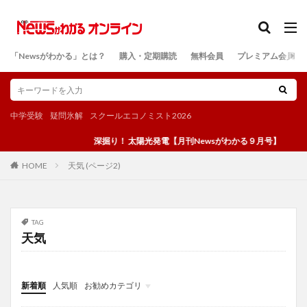
カテゴリー
「Newsがわかる」とは？
購入・定期購読
無料会員
プレミアム会員
検索
中学受験
疑問氷解
スクールエコノミスト2026
深掘り！ 太陽光発電【月刊Newsがわかる９月号】
天気 (ページ2)
HOME
TAG
天気
新着順
人気順
お勧めカテゴリ
投稿
学び
マンガ
電子書籍