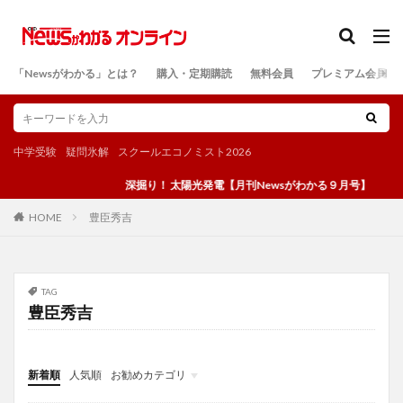
カテゴリー
「Newsがわかる」とは？
購入・定期購読
無料会員
プレミアム会員
検索
中学受験
疑問氷解
スクールエコノミスト2026
深掘り！ 太陽光発電【月刊Newsがわかる９月号】
豊臣秀吉
HOME
TAG
豊臣秀吉
新着順
人気順
お勧めカテゴリ
投稿
学び
マンガ
電子書籍