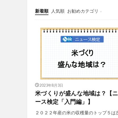
新着順
人気順
お勧めカテゴリ
投稿
学び
マンガ
電子書籍
2023年8月3日
米づくりが盛んな地域は？【
ース検定「入門編」】
２０２２年産の米の収穫量のトップ５は