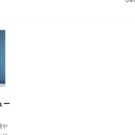
ュー
題や