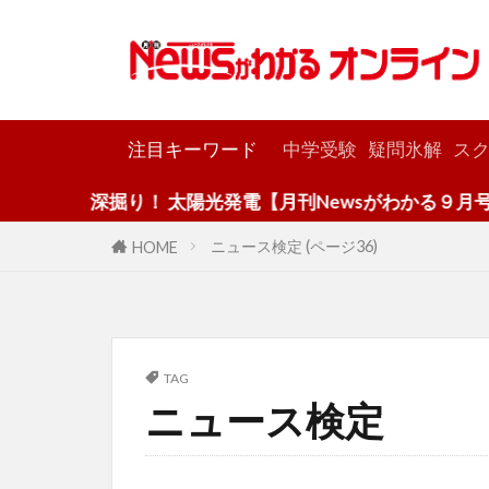
カテゴリー
注目キーワード
中学受験
疑問氷解
スク
深掘り！ 太陽光発電【月刊Newsがわかる９月号】
ニュース検定 (ページ36)
HOME
TAG
ニュース検定