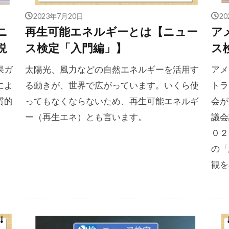
2023年7月20日
2
ニ
再生可能エネルギーとは【ニュー
ア
説
ス検定「入門編」】
ス
果ガ
太陽光、風力などの自然エネルギーを活用す
アメ
によ
る動きが、世界で広がっています。いくら使
トラ
質的
ってもなくならないため、再生可能エネルギ
会が
ー（再生エネ）とも言います。
議会
０２
の「
観を