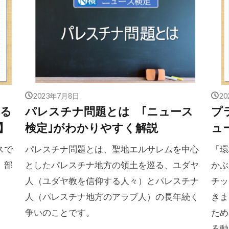
2023年7月8日
2
出る
パレスチナ問題とは ｢ニュース
プ
】
検定｣がわかりやすく解説
ュ
スで
パレスチナ問題とは、聖地エルサレムを中心
「環
、部
としたパレスチナ地方の領土を巡る、ユダヤ
かぶ
人（ユダヤ教を信仰する人々）とパレスチナ
チッ
人（パレスチナ地方のアラブ人）の長年続く
きま
争いのことです。
ため
る動