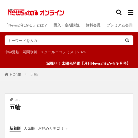
カテゴリー
「Newsがわかる」とは？
購入・定期購読
無料会員
プレミアム会員
検索
中学受験
疑問氷解
スクールエコノミスト2026
深掘り！ 太陽光発電【月刊Newsがわかる９月号】
五輪
HOME
TAG
五輪
新着順
人気順
お勧めカテゴリ
投稿
学び
マンガ
電子書籍