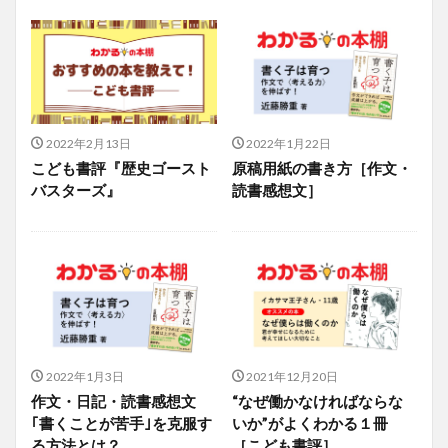
2022年2月13日
2022年1月22日
こども書評『歴史ゴースト
原稿用紙の書き方［作文・
バスターズ』
読書感想文］
2022年1月3日
2021年12月20日
作文・日記・読書感想文
“なぜ働かなければならな
｢書くことが苦手｣を克服す
いか”がよくわかる１冊
る方法とは？
［こども書評］