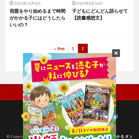
2021年11月6日
2021年8月16日
宿題をやり始めるまで時間
子どもにどんどん語らせて
がかかる子にはどうしたら
【読書感想文】
いいの？
Prev
1
2
利用規約
プライバシーポリシー(毎日新聞出版)
個人情報について(毎日新聞社)
© Copyright 2026
子どものためのニュース雑誌「ニュースがわかる オン