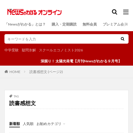
カテゴリー
「Newsがわかる」とは？
購入・定期購読
無料会員
プレミアム会員
検索
中学受験
疑問氷解
スクールエコノミスト2026
深掘り！ 太陽光発電【月刊Newsがわかる９月号】
読書感想文 (ページ2)
HOME
TAG
読書感想文
新着順
人気順
お勧めカテゴリ
投稿
学び
マンガ
電子書籍