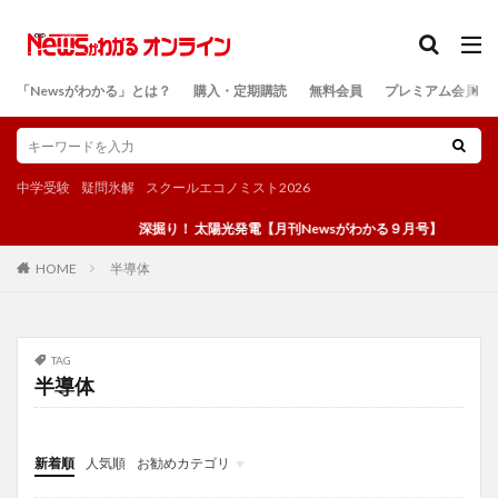
カテゴリー
「Newsがわかる」とは？
購入・定期購読
無料会員
プレミアム会員
検索
中学受験
疑問氷解
スクールエコノミスト2026
深掘り！ 太陽光発電【月刊Newsがわかる９月号】
半導体
HOME
TAG
半導体
新着順
人気順
お勧めカテゴリ
投稿
学び
マンガ
電子書籍