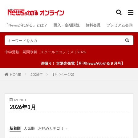
カテゴリー
「Newsがわかる」とは？
購入・定期購読
無料会員
プレミアム会員
検索
中学受験
疑問氷解
スクールエコノミスト2026
深掘り！ 太陽光発電【月刊Newsがわかる９月号】
2026年
1月 (ページ2)
HOME
MONTH
2026年1月
新着順
人気順
お勧めカテゴリ
投稿
学び
マンガ
電子書籍