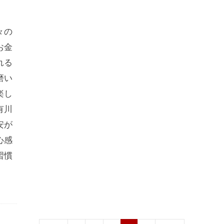
々の
お金
れる
磨い
楽し
有川
安が
心感
習慣