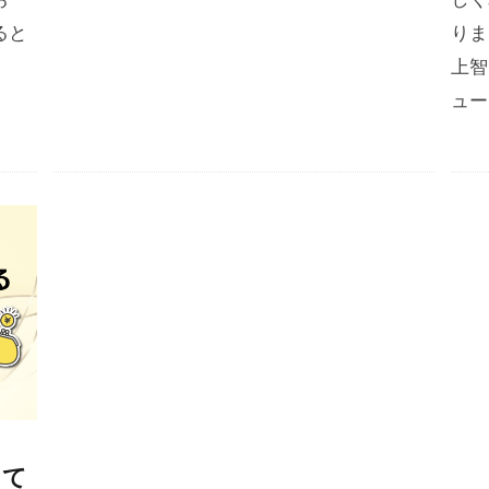
ると
りま
上智
ュー
して