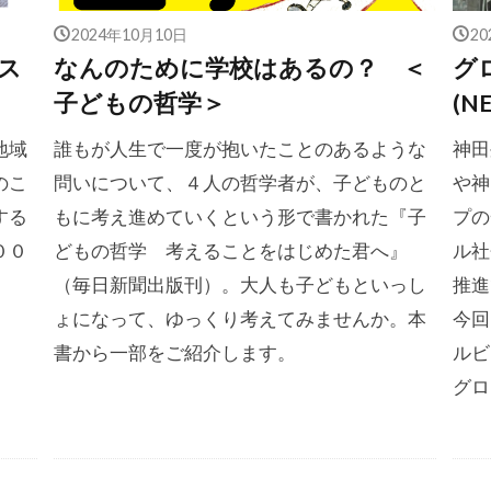
2024年10月10日
2
ス
なんのために学校はあるの？ ＜
グロ
子どもの哲学＞
(
地域
誰もが人生で一度が抱いたことのあるような
神田
のこ
問いについて、４人の哲学者が、子どものと
や神
する
もに考え進めていくという形で書かれた『子
プの
００
どもの哲学 考えることをはじめた君へ』
ル社
（毎日新聞出版刊）。大人も子どもといっし
推進
ょになって、ゆっくり考えてみませんか。本
今回
書から一部をご紹介します。
ルビ
グロ