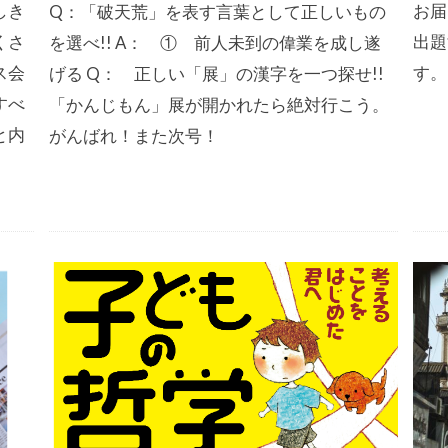
しき
お届
Q：「破天荒」を表す言葉として正しいもの
くさ
出題
を選べ!! A： ① 前人未到の偉業を成し遂
ス会
す。
げる Q： 正しい「展」の漢字を一つ探せ!!
すべ
「かんじもん」展が開かれたら絶対行こう。
と内
がんばれ！また次号！