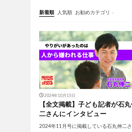
新着順
人気順
お勧めカテゴリ
投稿
学び
マンガ
電子書籍
2024年10月15日
【全文掲載】子ども記者が石丸
二さんにインタビュー
2024年11月号に掲載している石丸伸二