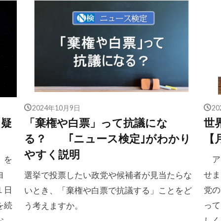
2024年10月9日
2
【疑
「棄権や白票」って抗議にな
世
る？ ｢ニュース検定｣がわかり
【
やすく説明
）を
アメ
自
せま
選挙で投票したい政党や候補者が見当たらな
１日
党の
いとき、「棄権や白票で抗議する」ことをど
を続
って
う考えますか。
お
しく