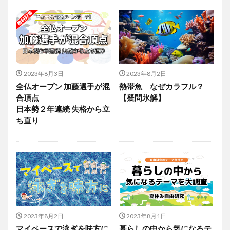
2023年8月3日
2023年8月2日
全仏オープン 加藤選手が混
熱帯魚 なぜカラフル？
合頂点
【疑問氷解】
日本勢２年連続 失格から立
ち直り
2023年8月2日
2023年8月1日
マイペースで泳ぎを味方に
暮らしの中から気になるテ