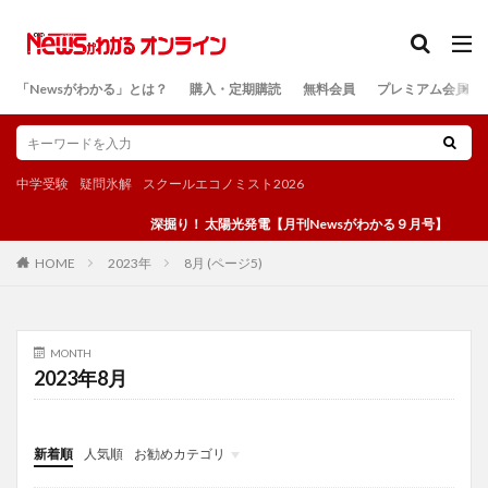
カテゴリー
「Newsがわかる」とは？
購入・定期購読
無料会員
プレミアム会員
検索
中学受験
疑問氷解
スクールエコノミスト2026
深掘り！ 太陽光発電【月刊Newsがわかる９月号】
2023年
8月 (ページ5)
HOME
MONTH
2023年8月
新着順
人気順
お勧めカテゴリ
投稿
学び
マンガ
電子書籍