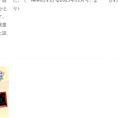
「自
り）
かと
す。
限度
と説
。