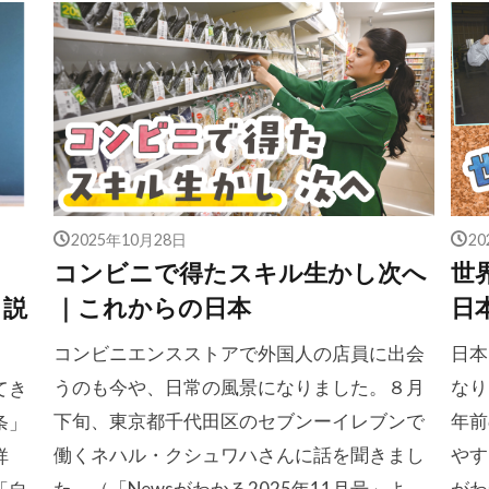
2025年10月28日
2
」
コンビニで得たスキル生かし次へ
世
く説
｜これからの日本
日
コンビニエンスストアで外国人の店員に出会
日本
うのも今や、日常の風景になりました。８月
なり
てき
下旬、東京都千代田区のセブンーイレブンで
年前
条」
働くネハル・クシュワハさんに話を聞きまし
やす
祥
た。（「Newsがわかる2025年11月号」よ
がわ