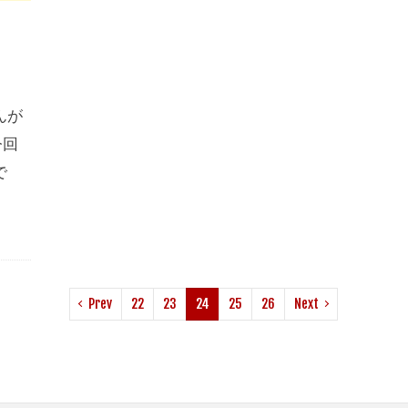
道
んが
今回
で
！
Prev
22
23
24
25
26
Next