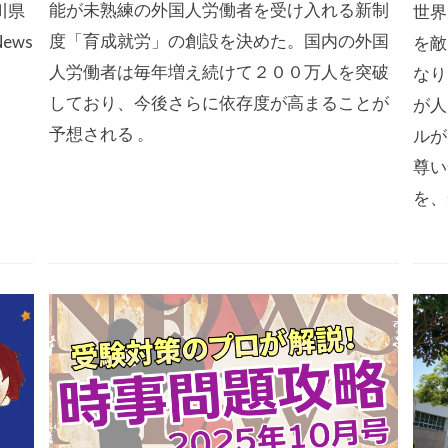
能が未熟練の外国人労働者を受け入れる新制
川県
世界
度「育成就労」の創設を決めた。国内の外国
ews
を敵
人労働者は毎年増え続けて２００万人を突破
なり
しており、今後さらに依存度が高まることが
が人
予想される 。
ルが
尊い
を、