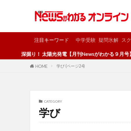
カテゴリー
注目キーワード
中学受験
疑問氷解
スク
深掘り！ 太陽光発電【月刊Newsがわかる９月号】
学び (ページ24)
HOME
CATEGORY
学び