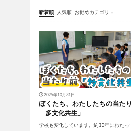
新着順
人気順
お勧めカテゴリ
投稿
学び
マンガ
電子書籍
2025年10月31日
ぼくたち、わたしたちの当た
「多文化共生」
学校も変化しています。約30年にわたっ