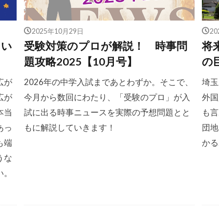
2025年10月29日
2
てい
受験対策のプロが解説！ 時事問
将
題攻略2025【10月号】
の
広が
2026年の中学入試まであとわずか。そこで、
埼玉
広が
今月から数回にわたり、「受験のプロ」が入
外国
本当
試に出る時事ニュースを実際の予想問題とと
も言
あっ
もに解説していきます！
団地
も端
かる
うな
い。