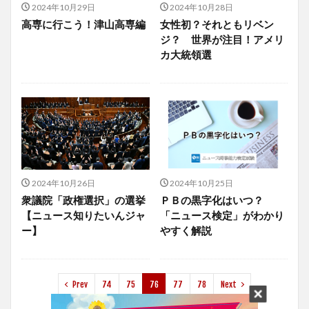
2024年10月29日
2024年10月28日
高専に行こう！津山高専編
女性初？それともリベン
ジ？ 世界が注目！アメリ
カ大統領選
2024年10月26日
2024年10月25日
衆議院「政権選択」の選挙
ＰＢの黒字化はいつ？
【ニュース知りたいんジャ
「ニュース検定」がわかり
ー】
やすく解説
Prev
74
75
76
77
78
Next