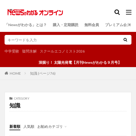
カテゴリー
「Newsがわかる」とは？
購入・定期購読
無料会員
プレミアム会員
検索
中学受験
疑問氷解
スクールエコノミスト2026
深掘り！ 太陽光発電【月刊Newsがわかる９月号】
知識 (ページ76)
HOME
CATEGORY
知識
新着順
人気順
お勧めカテゴリ
投稿
学び
マンガ
電子書籍