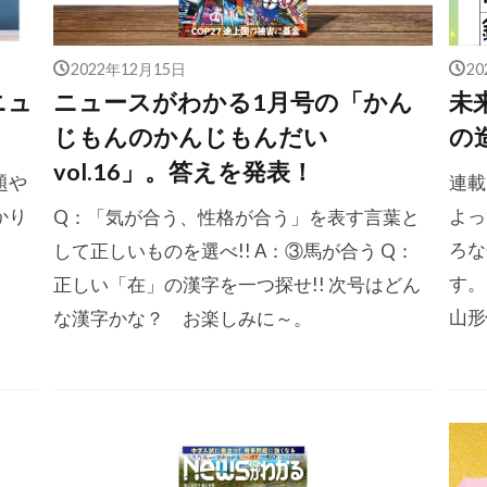
2022年12月15日
2
ニュ
ニュースがわかる1月号の「かん
未
じもんのかんじもんだい
の
vol.16」。答えを発表！
題や
連載
かり
よっ
Q：「気が合う、性格が合う」を表す言葉と
ろな
して正しいものを選べ!! A：③馬が合う Q：
す。
正しい「在」の漢字を一つ探せ!! 次号はどん
山形
な漢字かな？ お楽しみに～。