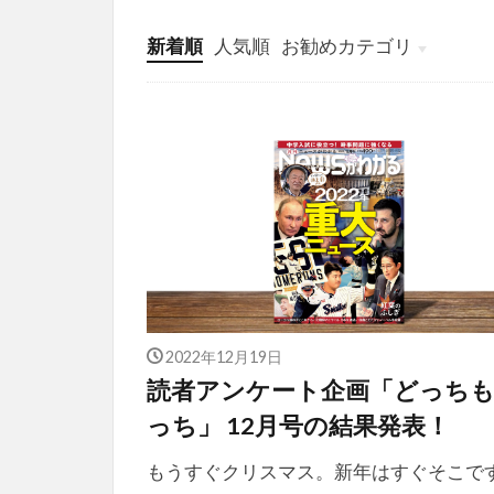
新着順
人気順
お勧めカテゴリ
投稿
学び
マンガ
電子書籍
2022年12月19日
読者アンケート企画「どっち
っち」 12月号の結果発表！
もうすぐクリスマス。新年はすぐそこで