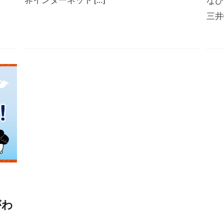
なひ
三井
がわ