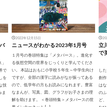
2022年12月15日
2
バ
ニュースがわかる2023年1月号
立
で
１月号の巻頭特集は「メタバース」。進化す
る仮想空間の世界をじっくりと学んでくださ
ス」
こ
い。 本誌はおもに小学校５年生～中学生向け
界で
した
ですが、全部の漢字に読みがなが振ってある
しを
創作
ので、低学年の方もお読みになれます。豊富
な技
はな
なまんが、写真、図、グラフがお子さまの理
みま
のふ
解を助けます。 ＜巻頭特集＞メタバースの世
ど、
界インターネット […]