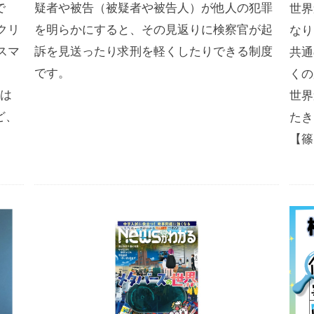
で
疑者や被告（被疑者や被告人）が他人の犯罪
世界
クリ
を明らかにすると、その見返りに検察官が起
なり
スマ
訴を見送ったり求刑を軽くしたりできる制度
共通
です。
くの
月は
世界
ど、
たき
【篠