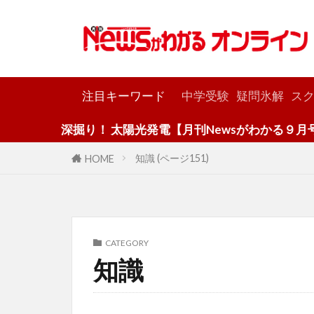
カテゴリー
注目キーワード
中学受験
疑問氷解
スク
深掘り！ 太陽光発電【月刊Newsがわかる９月号】
知識 (ページ151)
HOME
CATEGORY
知識