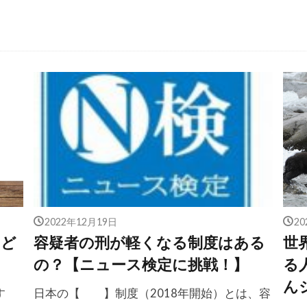
2022年12月19日
2
もど
容疑者の刑が軽くなる制度はある
世
の？【ニュース検定に挑戦！】
る
ん
す
日本の【 】制度（2018年開始）とは、容