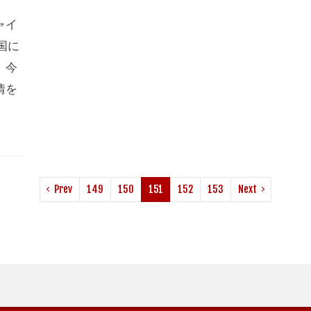
ャイ
国に
。今
情を
Prev
149
150
151
152
153
Next