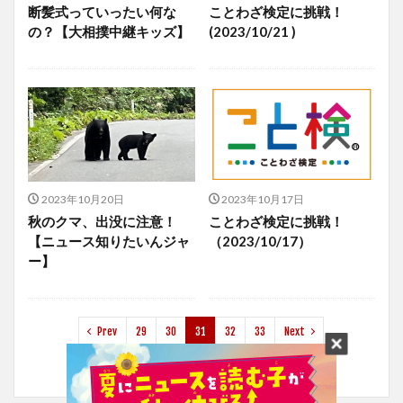
断髪式っていったい何な
ことわざ検定に挑戦！
の？【大相撲中継キッズ】
(2023/10/21 )
2023年10月20日
2023年10月17日
秋のクマ、出没に注意！
ことわざ検定に挑戦！
【ニュース知りたいんジャ
（2023/10/17）
ー】
Prev
29
30
31
32
33
Next