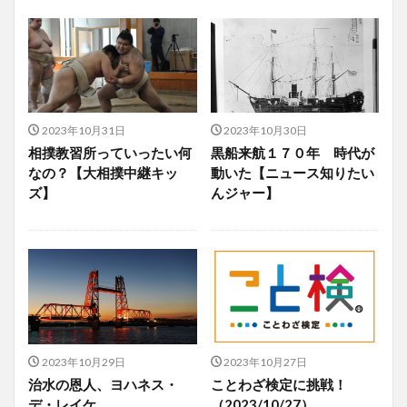
2023年10月31日
2023年10月30日
相撲教習所っていったい何
黒船来航１７０年 時代が
なの？【大相撲中継キッ
動いた【ニュース知りたい
ズ】
んジャー】
2023年10月29日
2023年10月27日
治水の恩人、ヨハネス・
ことわざ検定に挑戦！
デ・レイケ
（2023/10/27）