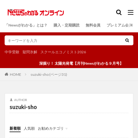
カテゴリー
「Newsがわかる」とは？
購入・定期購読
無料会員
プレミアム会員
検索
中学受験
疑問氷解
スクールエコノミスト2026
深掘り！ 太陽光発電【月刊Newsがわかる９月号】
suzuki-sho (ページ31)
HOME
AUTHOR
suzuki-sho
新着順
人気順
お勧めカテゴリ
投稿
学び
マンガ
電子書籍