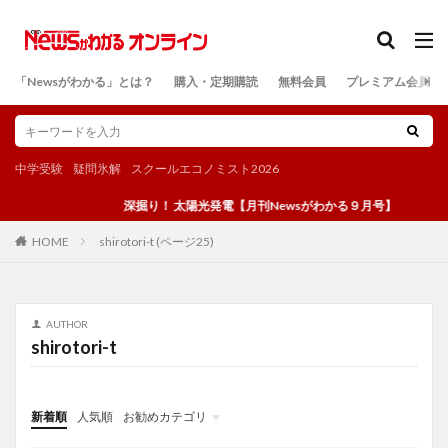
カテゴリー
「Newsがわかる」とは？
購入・定期購読
無料会員
プレミアム会員
検索
中学受験
疑問氷解
スクールエコノミスト2026
深掘り！ 太陽光発電【月刊Newsがわかる９月号】
shirotori-t (ページ25)
HOME
AUTHOR
shirotori-t
新着順
人気順
お勧めカテゴリ
投稿
学び
マンガ
電子書籍