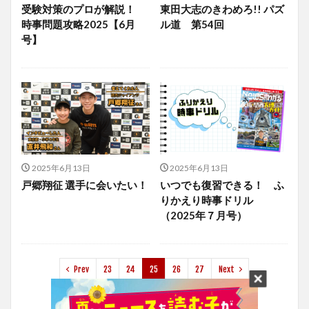
受験対策のプロが解説！
東田大志のきわめろ!! パズ
時事問題攻略2025【6月
ル道 第54回
号】
2025年6月13日
2025年6月13日
戸郷翔征 選手に会いたい！
いつでも復習できる！ ふ
りかえり時事ドリル
（2025年７月号）
Prev
23
24
25
26
27
Next