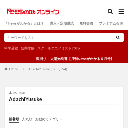
カテゴリー
「Newsがわかる」とは？
購入・定期購読
無料会員
プレミアム会員
検索
中学受験
疑問氷解
スクールエコノミスト2026
深掘り！ 太陽光発電【月刊Newsがわかる９月号】
AdachiYusuke (ページ54)
HOME
AUTHOR
AdachiYusuke
新着順
人気順
お勧めカテゴリ
投稿
学び
マンガ
電子書籍