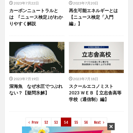
2023年7月22日
2023年7月20日
カーボンニュートラルと
再生可能エネルギーとは
は ｢ニュース検定｣がわか
【ニュース検定「入門
りやすく解説
編」】
2023年7月19日
2023年7月18日
深海魚 なぜ水圧でつぶれ
スクールエコノミスト
ない？【疑問氷解】
2023 ＷＥＢ【 立志舎高等
学校（通信制）編】
Prev
52
53
54
55
56
Next