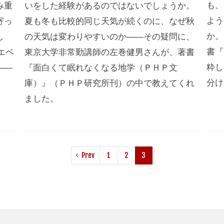
も、
み重
いをした経験があるのではないでしょうか。
よう
寄っ
夏も冬も比較的同じ天気が続くのに、なぜ秋
か。
し
の天気は変わりやすいのか――その疑問に、
書『
エベ
東京大学非常勤講師の左巻健男さんが、著書
粋し
――
『面白くて眠れなくなる地学（ＰＨＰ文
分け
」
庫）』（ＰＨＰ研究所刊）の中で教えてくれ
ました。
Prev
1
2
3