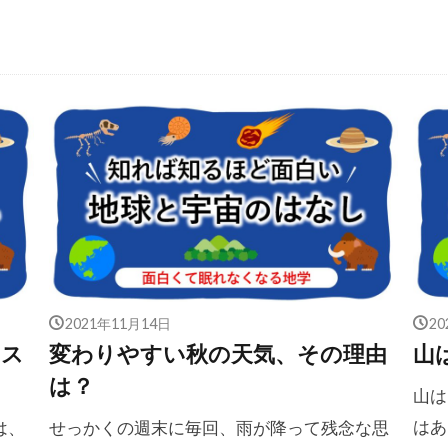
2021年11月14日
2
レス
変わりやすい秋の天気、その理由
山
？
は？
山は
はあ
は、
せっかくの週末に毎回、雨が降って残念な思