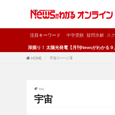
カテゴリー
注目キーワード
中学受験
疑問氷解
スク
深掘り！ 太陽光発電【月刊Newsがわかる９月号
宇宙 (ページ3)
HOME
TAG
宇宙