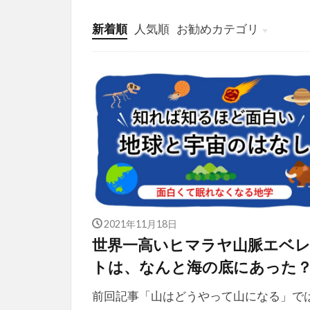
新着順
人気順
お勧めカテゴリ
投稿
学び
マンガ
電子書籍
2021年11月18日
世界一高いヒマラヤ山脈エベ
トは、なんと海の底にあった
前回記事「山はどうやって山になる」で