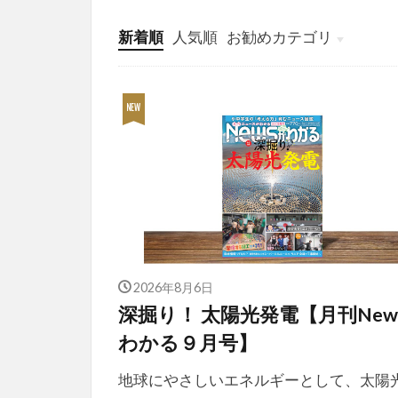
新着順
人気順
お勧めカテゴリ
投稿
学び
マンガ
電子書籍
2026年8月6日
深掘り！ 太陽光発電【月刊New
わかる９月号】
地球にやさしいエネルギーとして、太陽