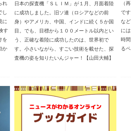
られ
（再
日本の探査機「ＳＬＩＭ」が１月、月面着陸
でし
です
に成功しました。旧ソ連（ロシアなどの前
境に
など
身）やアメリカ、中国、インドに続く５か国
険す
には
目。でも、目標から１００メートル以内とい
けを
時間
う、正確な着陸に成功したのは、世界初で
動か
るペ
す。小さいながら、すごい技術を載せた、探
査機の姿を知りたいんジャー！【山田大輔】