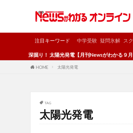
カテゴリー
注目キーワード
中学受験
疑問氷解
スク
深掘り！ 太陽光発電【月刊Newsがわかる９月号】
太陽光発電
HOME
TAG
太陽光発電