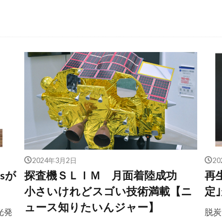
2024年3月2日
2
sが
探査機ＳＬＩＭ 月面着陸成功
再
小さいけれどスゴい技術満載【ニ
定
ュース知りたいんジャー】
光発
脱炭