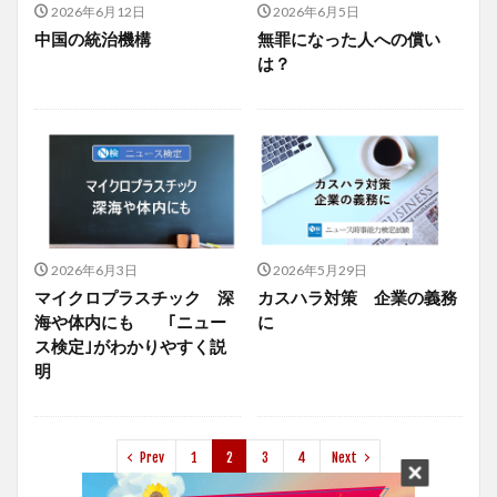
2026年6月12日
2026年6月5日
中国の統治機構
無罪になった人への償い
は？
2026年6月3日
2026年5月29日
マイクロプラスチック 深
カスハラ対策 企業の義務
海や体内にも ｢ニュー
に
ス検定｣がわかりやすく説
明
Prev
1
2
3
4
Next