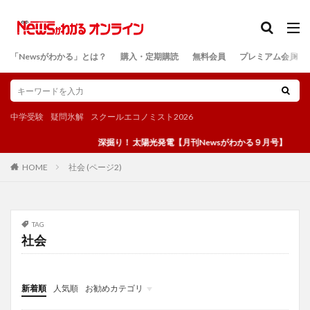
カテゴリー
「Newsがわかる」とは？
購入・定期購読
無料会員
プレミアム会員
検索
中学受験
疑問氷解
スクールエコノミスト2026
深掘り！ 太陽光発電【月刊Newsがわかる９月号】
社会 (ページ2)
HOME
TAG
社会
新着順
人気順
お勧めカテゴリ
投稿
学び
マンガ
電子書籍