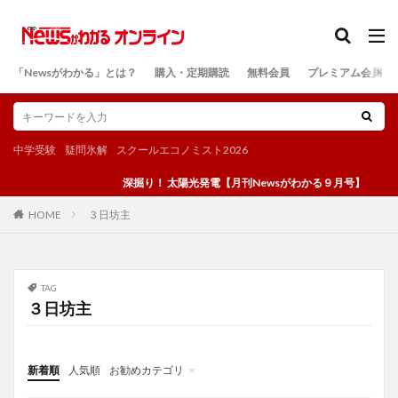
カテゴリー
「Newsがわかる」とは？
購入・定期購読
無料会員
プレミアム会員
検索
中学受験
疑問氷解
スクールエコノミスト2026
深掘り！ 太陽光発電【月刊Newsがわかる９月号】
３日坊主
HOME
TAG
３日坊主
新着順
人気順
お勧めカテゴリ
投稿
学び
マンガ
電子書籍