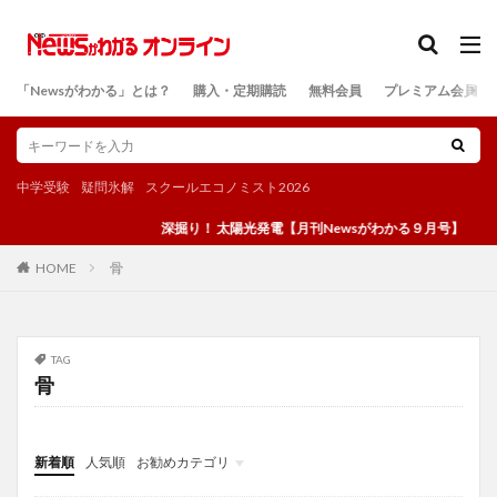
カテゴリー
「Newsがわかる」とは？
購入・定期購読
無料会員
プレミアム会員
検索
中学受験
疑問氷解
スクールエコノミスト2026
深掘り！ 太陽光発電【月刊Newsがわかる９月号】
骨
HOME
TAG
骨
新着順
人気順
お勧めカテゴリ
投稿
学び
マンガ
電子書籍